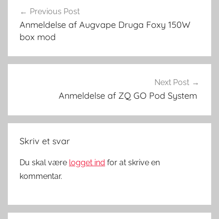
Indlægsnavigation
-
Previous Post
v
Anmeldelse af Augvape Druga Foxy 150W
æ
box mod
s
k
e
r
Next Post
Anmeldelse af ZQ GO Pod System
Skriv et svar
Du skal være
logget ind
for at skrive en
kommentar.