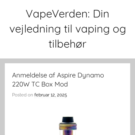
Skip
VapeVerden: Din
to
content
vejledning til vaping og
tilbehør
Anmeldelse af Aspire Dynamo
220W TC Box Mod
Posted on
februar 12, 2025
b
y
v
a
p
e