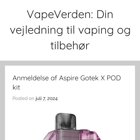
Skip
VapeVerden: Din
to
content
vejledning til vaping og
tilbehør
Anmeldelse af Aspire Gotek X POD
kit
Posted on
juli 7, 2024
b
y
v
a
p
e