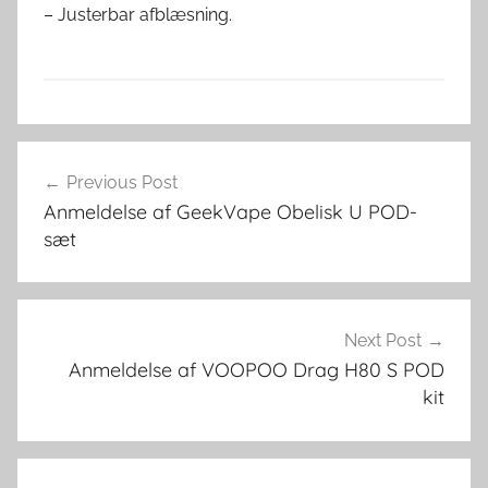
– Justerbar afblæsning.
V
Indlægsnavigation
a
Previous Post
p
Anmeldelse af GeekVape Obelisk U POD-
i
sæt
n
g
i
D
Next Post
a
Anmeldelse af VOOPOO Drag H80 S POD
kit
n
m
a
r