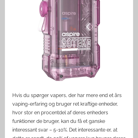
v
e
r
d
e
n
Hvis du spørger vapers, der har mere end et års
vaping-erfaring og bruger ret kraftige enheder,
hvor stor en procentdel af deres enheders
funktioner de bruger, kan du få et ganske
interessant svar – 5-10%. Det interessante er, at