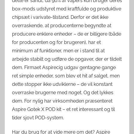
dette er sandt, da 90% af vapers kun bruger deres
box-mods udstyret med kraftfulde og produktive
chipsæt i varivate-tilstand. Derfor er det ikke
overraskende, at producenterne begyndte at
producere enklere enheder – de er billigere (både
for producenten og for brugeren), har et
minimum af funktioner, men er i stand til at
arbejde stabilt og udføre de opgaver, der er tildelt
dem. Firmaet Aspirecig udgav gentagne gange
ret simple enheder, som blev et hit af salget, men
dette stopper ikke udviklerne – de vil konstant
overraske brugerne med noget. Og det lykkes
dem. For nylig har virksomheden præsenteret
Aspire Gotek X POD kit – et ret interessant og til
tider sjovt POD-system.
Har du brug for at vide mere om det? Aspire