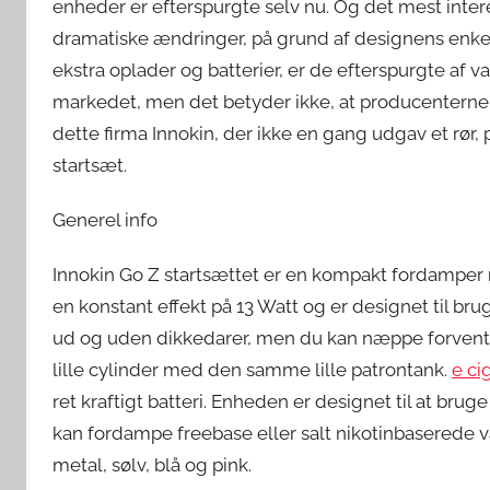
enheder er efterspurgte selv nu. Og det mest inte
dramatiske ændringer, på grund af designens enke
ekstra oplader og batterier, er de efterspurgte af 
markedet, men det betyder ikke, at producenterne
dette firma Innokin, der ikke en gang udgav et rør,
startsæt.
Generel info
Innokin Go Z startsættet er en kompakt fordamper
en konstant effekt på 13 Watt og er designet til b
ud og uden dikkedarer, men du kan næppe forvente 
lille cylinder med den samme lille patrontank.
e cig
ret kraftigt batteri. Enheden er designet til at b
kan fordampe freebase eller salt nikotinbaserede væs
metal, sølv, blå og pink.