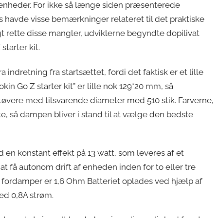
enheder. For ikke så længe siden præsenterede
 havde visse bemærkninger relateret til det praktiske
gt rette disse mangler, udviklerne begyndte dopilivat
starter kit.
indretning fra startsættet, fordi det faktisk er et lille
n Go Z starter kit” er lille nok 129*20 mm, så
vere med tilsvarende diameter med 510 stik. Farverne,
te, så dampen bliver i stand til at vælge den bedste
d en konstant effekt på 13 watt, som leveres af et
at få autonom drift af enheden inden for to eller tre
fordamper er 1,6 Ohm Batteriet oplades ved hjælp af
ed 0,8A strøm.