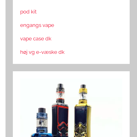
pod kit
engangs vape
vape case dk
høj vg e-væske dk