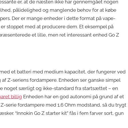
ressante er, at de næsten ikke har gennemgået nogen
lhed, pålidelighed og manglende behov for at købe
vapers. Der er mange enheder i dette format på vape-
 er stoppet med at producere dem. Et eksempel på
 præsenterede et lille, men ret interessant enhed Go Z
 med et batteri med medium kapacitet, der fungerer ved
rug af Z-seriens fordampere. Enheden ser ganske simpel
noget særligt og ikke-standard fra startsættet – en
aret billig
Enheden har en god autonomi på grund af et
ruge Z-serie fordampere med 1,6 Ohm modstand, så du trygt
ker. “Innokin Go Z starter kit” fås i fem farver sort, gun