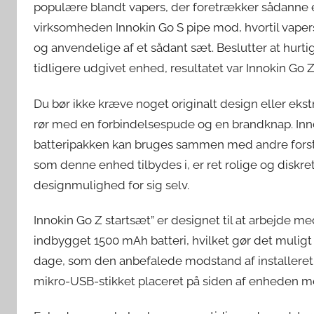
populære blandt vapers, der foretrækker sådanne 
virksomheden Innokin Go S pipe mod, hvortil vapers
og anvendelige af et sådant sæt. Beslutter at hurti
tidligere udgivet enhed, resultatet var Innokin Go Z 
Du bør ikke kræve noget originalt design eller ekstra 
rør med en forbindelsespude og en brandknap. Innoki
batteripakken kan bruges sammen med andre forstø
som denne enhed tilbydes i, er ret rolige og diskre
designmulighed for sig selv.
Innokin Go Z startsæt” er designet til at arbejde me
indbygget 1500 mAh batteri, hvilket gør det muligt 
dage, som den anbefalede modstand af installeret 
mikro-USB-stikket placeret på siden af ​​enheden m