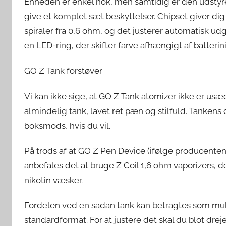
Enheden er enkel nok, men samtidig er den udstyre
give et komplet sæt beskyttelser. Chipset giver 
spiraler fra 0,6 ohm, og det justerer automatisk 
en LED-ring, der skifter farve afhængigt af batterin
GO Z Tank forstøver
Vi kan ikke sige, at GO Z Tank atomizer ikke er usæd
almindelig tank, lavet ret pæn og stilfuld. Tanke
boksmods, hvis du vil.
På trods af at GO Z Pen Device (ifølge producente
anbefales det at bruge Z Coil 1,6 ohm vaporizers, d
nikotin væsker.
Fordelen ved en sådan tank kan betragtes som muli
standardformat. For at justere det skal du blot dreje