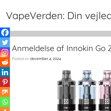
Skip
to
VapeVerden: Din vejledn
content
Anmeldelse af Innokin Go Z 
Posted on
december 4, 2024
b
y
v
a
p
e
v
e
r