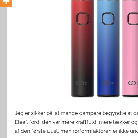
d
e
n
Jeg er sikker på, at mange dampere begyndte at d
Eleaf, fordi den var mere kraftfuld, mere lækker 
af ​​den første iJust, men rørformfaktoren er ikk