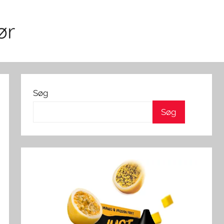
ør
Søg
Søg