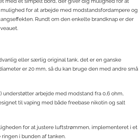
t med et simpelt bord, der giver dig mulighed for at
dig mulighed for at arbejde med modstandsfordampere og
udgangseffekten. Rundt om den enkelte brandknap er der
iveauet.
vanlig eller særlig original tank, det er en ganske
ns diameter er 20 mm, så du kan bruge den med andre små
n) understøtter arbejde med modstand fra 0,6 ohm,
esignet til vaping med både freebase nikotin og salt
gheden for at justere luftstrømmen, implementeret i et
 ringen i bunden af ​​tanken.