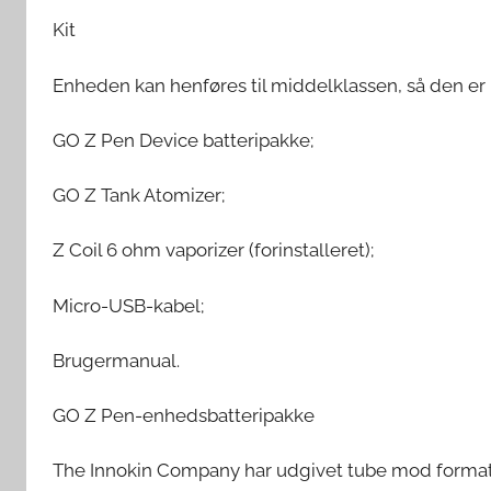
Kit
Enheden kan henføres til middelklassen, så den er 
GO Z Pen Device batteripakke;
GO Z Tank Atomizer;
Z Coil 6 ohm vaporizer (forinstalleret);
Micro-USB-kabel;
Brugermanual.
GO Z Pen-enhedsbatteripakke
The Innokin Company har udgivet tube mod format