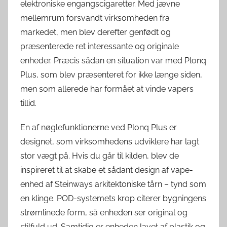
elektroniske engangscigaretter. Med jævne
mellemrum forsvandt virksomheden fra
markedet, men blev derefter genfødt og
præsenterede ret interessante og originale
enheder. Præcis sådan en situation var med Plonq
Plus, som blev præsenteret for ikke længe siden,
men som allerede har formået at vinde vapers
tillid.
En af nøglefunktionerne ved Plonq Plus er
designet, som virksomhedens udviklere har lagt
stor vægt på. Hvis du går til kilden, blev de
inspireret til at skabe et sådant design af vape-
enhed af Steinways arkitektoniske tårn – tynd som
en klinge. POD-systemets krop citerer bygningens
strømlinede form, så enheden ser original og
stilfuld ud. Samtidig er enheden lavet af plastik og