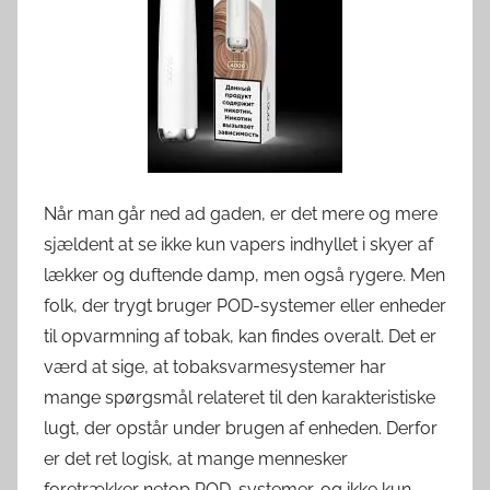
e
r
d
e
n
Når man går ned ad gaden, er det mere og mere
sjældent at se ikke kun vapers indhyllet i skyer af
lækker og duftende damp, men også rygere. Men
folk, der trygt bruger POD-systemer eller enheder
til opvarmning af tobak, kan findes overalt. Det er
værd at sige, at tobaksvarmesystemer har
mange spørgsmål relateret til den karakteristiske
lugt, der opstår under brugen af enheden. Derfor
er det ret logisk, at mange mennesker
foretrækker netop POD-systemer, og ikke kun