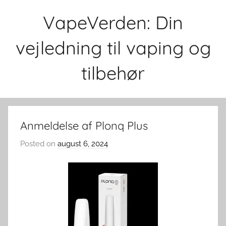
Skip
VapeVerden: Din
to
content
vejledning til vaping og
tilbehør
Anmeldelse af Plonq Plus
Posted on
august 6, 2024
b
y
v
a
p
e
v