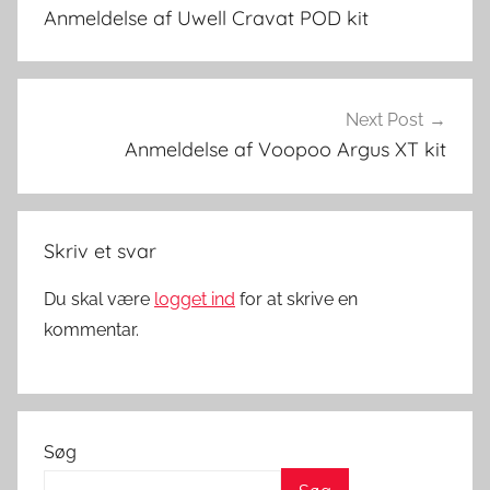
d
Anmeldelse af Uwell Cravat POD kit
s
–
V
a
Next Post
p
Anmeldelse af Voopoo Argus XT kit
i
n
g
Skriv et svar
i
D
Du skal være
logget ind
for at skrive en
a
kommentar.
n
m
a
r
Søg
k