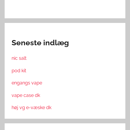
Seneste indlæg
nic salt
pod kit
engangs vape
vape case dk
høj vg e-væske dk