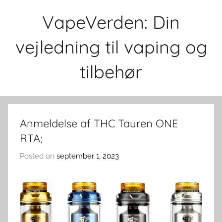
Skip
VapeVerden: Din
to
content
vejledning til vaping og
tilbehør
Anmeldelse af THC Tauren ONE
RTA;
Posted on
september 1, 2023
b
y
v
a
p
e