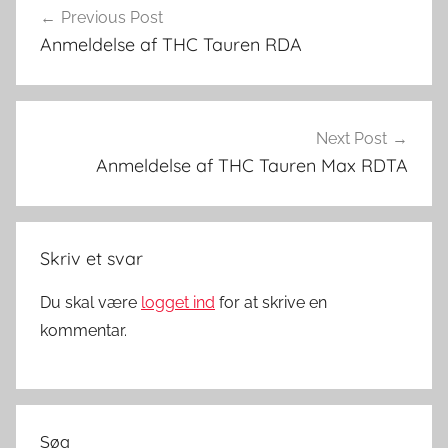
o
Previous Post
d
Anmeldelse af THC Tauren RDA
s
-
V
a
Next Post
p
Anmeldelse af THC Tauren Max RDTA
i
n
g
Skriv et svar
i
D
Du skal være
logget ind
for at skrive en
a
kommentar.
n
m
a
r
Søg
k