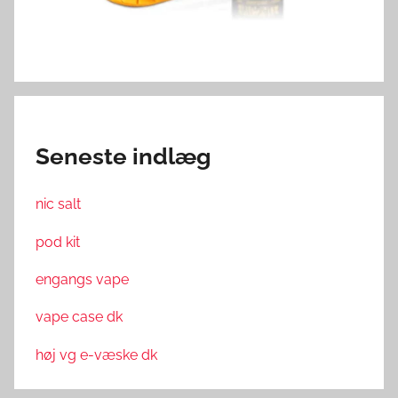
Seneste indlæg
nic salt
pod kit
engangs vape
vape case dk
høj vg e-væske dk