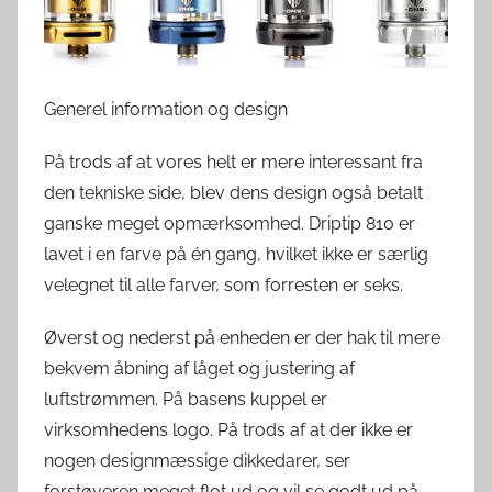
v
e
r
Generel information og design
d
e
På trods af at vores helt er mere interessant fra
n
den tekniske side, blev dens design også betalt
ganske meget opmærksomhed. Driptip 810 er
lavet i en farve på én gang, hvilket ikke er særlig
velegnet til alle farver, som forresten er seks.
Øverst og nederst på enheden er der hak til mere
bekvem åbning af låget og justering af
luftstrømmen. På basens kuppel er
virksomhedens logo. På trods af at der ikke er
nogen designmæssige dikkedarer, ser
forstøveren meget flot ud og vil se godt ud på