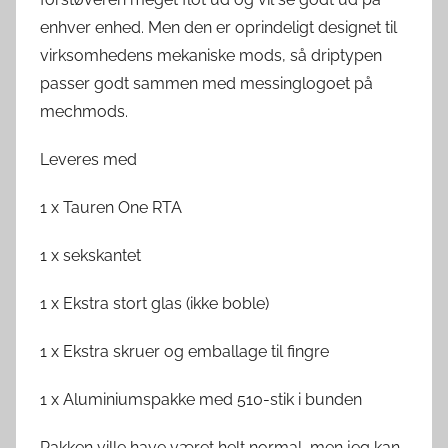
enhver enhed. Men den er oprindeligt designet til
virksomhedens mekaniske mods, så driptypen
passer godt sammen med messinglogoet på
mechmods.
Leveres med
1 x Tauren One RTA
1 x sekskantet
1 x Ekstra stort glas (ikke boble)
1 x Ekstra skruer og emballage til fingre
1 x Aluminiumspakke med 510-stik i bunden
Pakken ville have været helt normal, men jeg kan