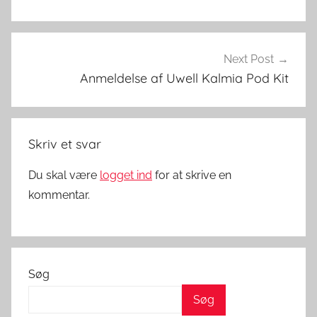
æ
s
k
e
Next Post
r
Anmeldelse af Uwell Kalmia Pod Kit
Skriv et svar
Du skal være
logget ind
for at skrive en
kommentar.
Søg
Søg