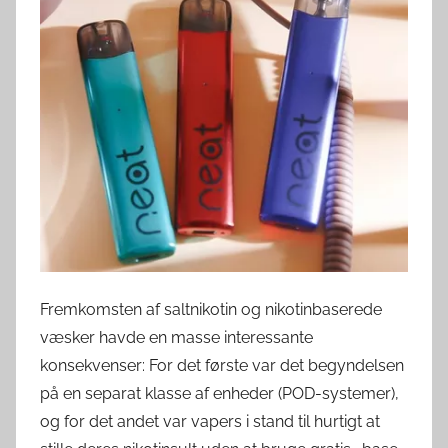
v
e
r
d
e
n
Fremkomsten af saltnikotin og nikotinbaserede
væsker havde en masse interessante
konsekvenser: For det første var det begyndelsen
på en separat klasse af enheder (POD-systemer),
og for det andet var vapers i stand til hurtigt at