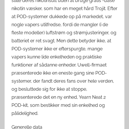
stille deres nikotinsult uden at bruge gratis -base
nikotin væsker, som har en meget hård Trojit. Efter
at POD-systemer dukkede op på markedet, var
nogle vapers utilfredse, fordi de mangler (i de
fleste modeller) luftstrøm og strømjusteringer, og
batteriet er ret svagt. Men dette betyder ikke, at
POD-systemer ikke er efterspurgte, mange
vapers kunne lide enkelheden og praktiske
funktioner af sådanne enheder. Uwell-firmaet
præsenterede ikke en eneste gang sine POD-
systemer, der fandt deres fans over hele verden,
og besluttede sig for ikke at stoppe,
præsenterede det en ny enhed, Yearn Neat 2
POD-kit, som bestikker med sin enkelhed og
pålidelighed.
Generelle data