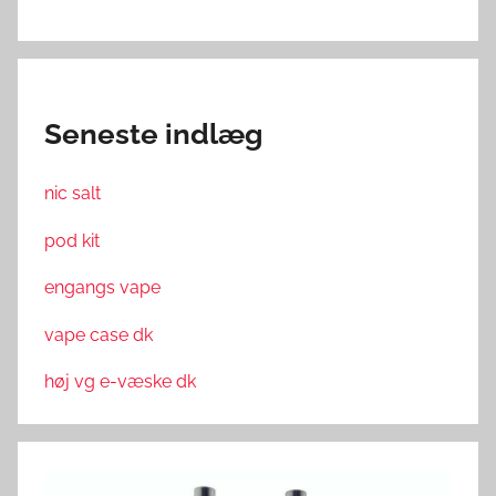
Seneste indlæg
nic salt
pod kit
engangs vape
vape case dk
høj vg e-væske dk