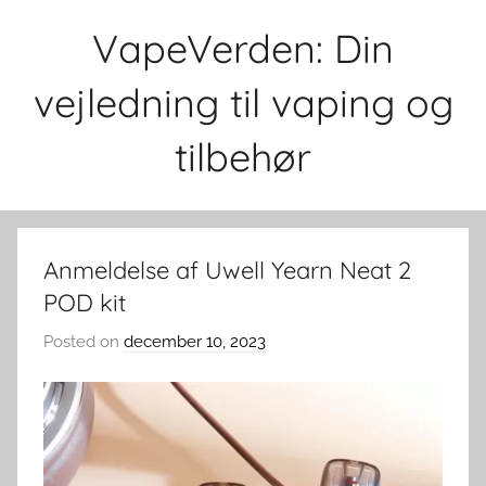
Skip
VapeVerden: Din
to
content
vejledning til vaping og
tilbehør
Anmeldelse af Uwell Yearn Neat 2
POD kit
Posted on
december 10, 2023
b
y
v
a
p
e