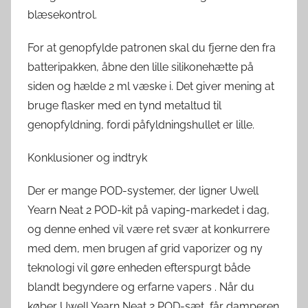
blæsekontrol.
For at genopfylde patronen skal du fjerne den fra
batteripakken, åbne den lille silikonehætte på
siden og hælde 2 ml væske i. Det giver mening at
bruge flasker med en tynd metaltud til
genopfyldning, fordi påfyldningshullet er lille.
Konklusioner og indtryk
Der er mange POD-systemer, der ligner Uwell
Yearn Neat 2 POD-kit på vaping-markedet i dag,
og denne enhed vil være ret svær at konkurrere
med dem, men brugen af grid vaporizer og ny
teknologi vil gøre enheden efterspurgt både
blandt begyndere og erfarne vapers . Når du
køber Uwell Yearn Neat 2 POD-sæt, får damperen