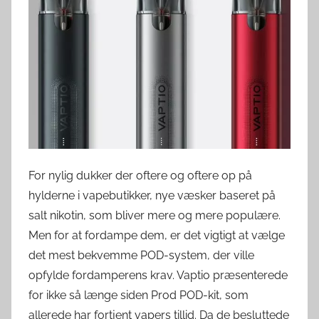
v
e
r
d
e
n
For nylig dukker der oftere og oftere op på
hylderne i vapebutikker, nye væsker baseret på
salt nikotin, som bliver mere og mere populære.
Men for at fordampe dem, er det vigtigt at vælge
det mest bekvemme POD-system, der ville
opfylde fordamperens krav. Vaptio præsenterede
for ikke så længe siden Prod POD-kit, som
allerede har fortjent vapers tillid. Da de besluttede