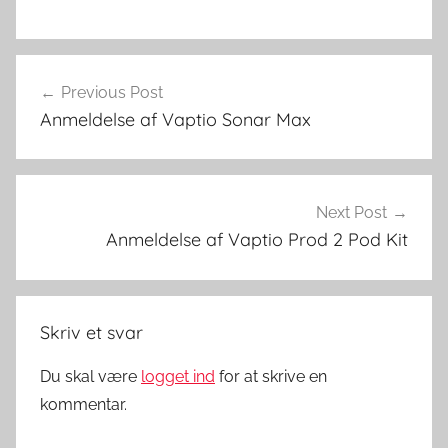
E
Indlægsnavigation
-
Previous Post
v
Anmeldelse af Vaptio Sonar Max
æ
s
k
e
Next Post
r
Anmeldelse af Vaptio Prod 2 Pod Kit
Skriv et svar
Du skal være
logget ind
for at skrive en
kommentar.