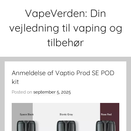
Skip
VapeVerden: Din
to
content
vejledning til vaping og
tilbehør
Anmeldelse af Vaptio Prod SE POD
kit
Posted on
september 5, 2025
b
y
v
a
p
e