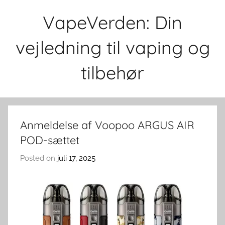
Skip
VapeVerden: Din
to
content
vejledning til vaping og
tilbehør
Anmeldelse af Voopoo ARGUS AIR
POD-sættet
Posted on
juli 17, 2025
b
y
v
a
p
e