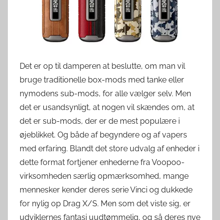
v
e
r
d
e
Det er op til damperen at beslutte, om man vil
n
bruge traditionelle box-mods med tanke eller
nymodens sub-mods, for alle vælger selv. Men
det er usandsynligt, at nogen vil skændes om, at
det er sub-mods, der er de mest populære i
øjeblikket. Og både af begyndere og af vapers
med erfaring. Blandt det store udvalg af enheder i
dette format fortjener enhederne fra Voopoo-
virksomheden særlig opmærksomhed, mange
mennesker kender deres serie Vinci og dukkede
for nylig op Drag X/S. Men som det viste sig, er
udviklernes fantasi uudtømmelig, og så deres nye