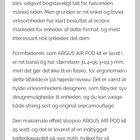
blev udgivet bogstaveligt talt for halvanden
måned siden. Men grunden er ret enkel og triviel,
virksomheden har klart besluttet at erobre
markedet for enheder af dette format, og mest
interessant nok lykkedes det dem.
Formfaktoren, som ARGUS AIR POD kit er lavet i,
er ret banal og har størrelsen 31,4×95,3×19,3 mm,
men det gør det ikke til en fiasko, for ergonomien i
dette tilfælde er på højeste niveau. Det er værd at
hylde virksomhedens designere, som tilbyder syv
designmuligheder til enheden, og du kan vælge
både streng sort og original snecamouflage.
Den maksimale effekt Voopoo ARGUS AIR POD kit
25 watt, og det er leveret af en indbygget
batterikapacitet på 900 mAh, hvilket for så