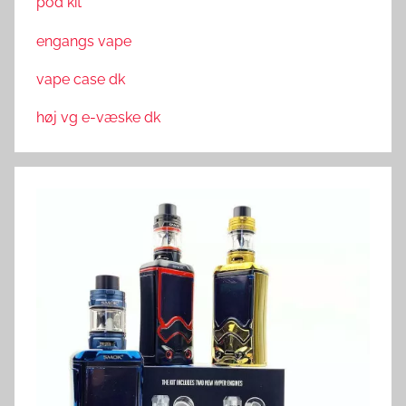
pod kit
engangs vape
vape case dk
høj vg e-væske dk