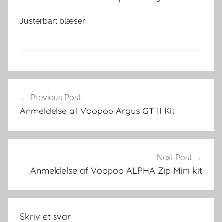
Justerbart blæser.
E
Indlægsnavigation
-
Previous Post
v
Anmeldelse af Voopoo Argus GT II Kit
æ
s
k
e
Next Post
r
Anmeldelse af Voopoo ALPHA Zip Mini kit
Skriv et svar