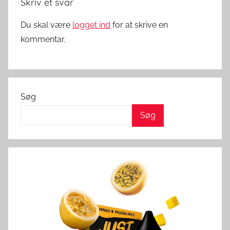
Skriv et svar
r
k
Du skal være
logget ind
for at skrive en
kommentar.
Søg
Søg