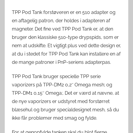
TPP Pod Tank forstøveren er en 510 adapter og
en aftagelig patron, der holdes i adapteren af ​​
magneter. Det fine ved TPP Pod Tank er, at den
bruger den klassiske 510-type drypspids, som er
nem at udskifte. Et vigtigt plus ved dette design er,
at du i stedet for TPP Pod Tank kan installere en af
​​de mange patroner i PnP-seriens adapterpas.
TPP Pod Tank bruger specielle TPP serie
vaporizers på TPP-DM2 0,2″ Omega mesh; og
TPP-DM1 0,15″ Omega;. Det er værd at nævne, at
de nye vaporizers er udstyret med forstørret
blæsehul og bruger specialdesignet mesh, så du
ikke får problemer med smag og fylde.
For at genopfylde tanken skal du blot fjerne