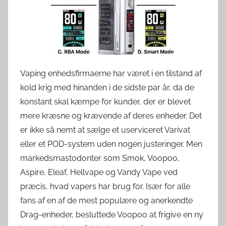
v
e
r
d
e
Vaping enhedsfirmaerne har været i en tilstand af
n
kold krig med hinanden i de sidste par år, da de
konstant skal kæmpe for kunder, der er blevet
mere kræsne og krævende af deres enheder. Det
er ikke så nemt at sælge et userviceret Varivat
eller et POD-system uden nogen justeringer. Men
markedsmastodonter som Smok, Voopoo,
Aspire, Eleaf, Hellvape og Vandy Vape ved
præcis, hvad vapers har brug for. Især for alle
fans af en af ​​de mest populære og anerkendte
Drag-enheder, besluttede Voopoo at frigive en ny