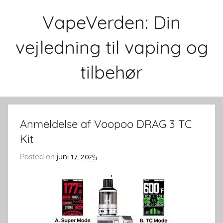
Skip
VapeVerden: Din
to
content
vejledning til vaping og
tilbehør
Anmeldelse af Voopoo DRAG 3 TC
Kit
Posted on
juni 17, 2025
b
y
v
a
p
e