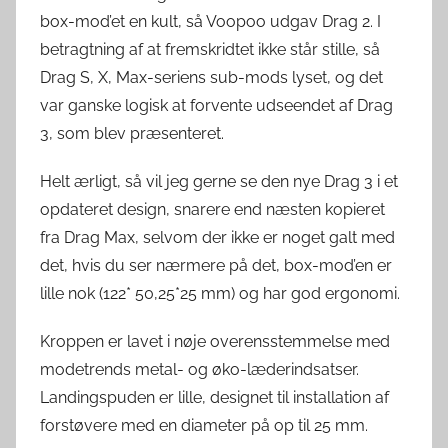
box-mod’et en kult, så Voopoo udgav Drag 2. I
betragtning af at fremskridtet ikke står stille, så
Drag S, X, Max-seriens sub-mods lyset, og det
var ganske logisk at forvente udseendet af Drag
3, som blev præsenteret.
Helt ærligt, så vil jeg gerne se den nye Drag 3 i et
opdateret design, snarere end næsten kopieret
fra Drag Max, selvom der ikke er noget galt med
det, hvis du ser nærmere på det, box-mod’en er
lille nok (122* 50,25*25 mm) og har god ergonomi.
Kroppen er lavet i nøje overensstemmelse med
modetrends metal- og øko-læderindsatser.
Landingspuden er lille, designet til installation af
forstøvere med en diameter på op til 25 mm.