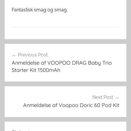
Fantastisk smag og smag.
V
Indlægsnavigation
a
Previous Post
p
Anmeldelse af VOOPOO DRAG Baby Trio
i
Starter Kit 1500mAh
n
g
i
D
Next Post
a
Anmeldelse af Voopoo Doric 60 Pod Kit
n
m
a