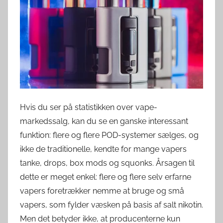
v
e
r
d
e
n
Hvis du ser på statistikken over vape-
markedssalg, kan du se en ganske interessant
funktion: flere og flere POD-systemer sælges, og
ikke de traditionelle, kendte for mange vapers
tanke, drops, box mods og squonks. Årsagen til
dette er meget enkel: flere og flere selv erfarne
vapers foretrækker nemme at bruge og små
vapers, som fylder væsken på basis af salt nikotin.
Men det betyder ikke, at producenterne kun