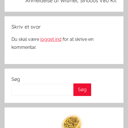
Anmeldelse af Wismec Sinuous V80 Kit
a
n
m
Skriv et svar
a
r
Du skal være
logget ind
for at skrive en
k
kommentar.
Søg
Søg