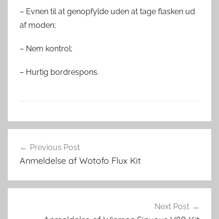
– Evnen til at genopfylde uden at tage flasken ud
af moden;
– Nem kontrol;
– Hurtig bordrespons.
V
Indlægsnavigation
a
Previous Post
p
Anmeldelse af Wotofo Flux Kit
i
n
g
i
Next Post
D