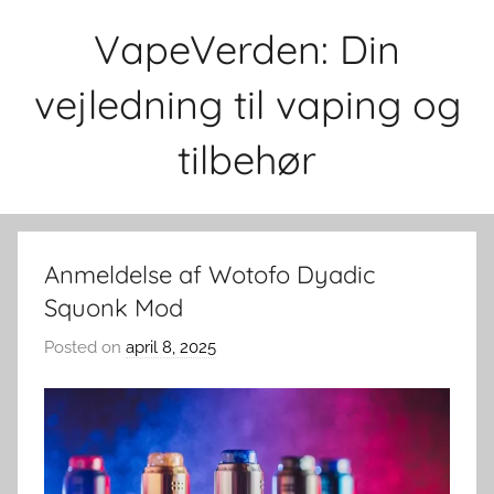
Skip
VapeVerden: Din
to
content
vejledning til vaping og
tilbehør
Anmeldelse af Wotofo Dyadic
Squonk Mod
Posted on
april 8, 2025
b
y
v
a
p
e