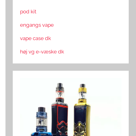
pod kit
engangs vape
vape case dk
høj vg e-væske dk