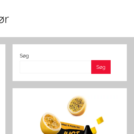
ør
Søg
Søg