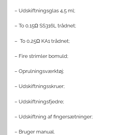
– Udskiftningsglas 4,5 ml;
– To 0,15Ω SS316L trådnet;
– To 0,25Ω KA1 trådnet;
– Fire strimler bomuld;
– Oprulningsværktøj;
– Udskiftningsskruer;
– Udskiftningsfjedre;
– Udskiftning af fingersætninger;
– Bruger manual.