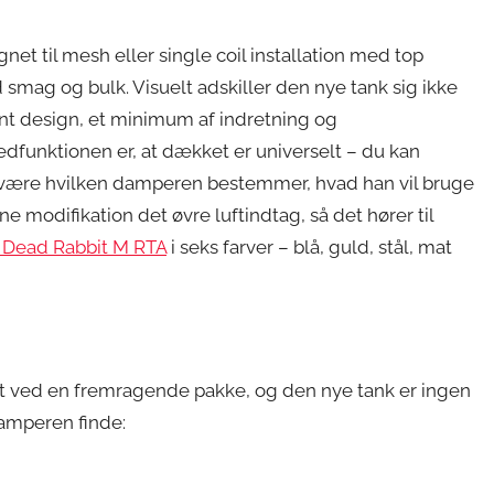
t til mesh eller single coil installation med top
mag og bulk. Visuelt adskiller den nye tank sig ikke
ænt design, et minimum af indretning og
edfunktionen er, at dækket er universelt – du kan
kket være hvilken damperen bestemmer, hvad han vil bruge
nne modifikation det øvre luftindtag, så det hører til
 Dead Rabbit M RTA
i seks farver – blå, guld, stål, mat
et ved en fremragende pakke, og den nye tank er ingen
amperen finde: