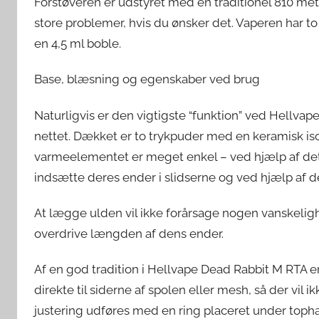
Forstøveren er udstyret med en traditionel 810 met
store problemer, hvis du ønsker det. Vaperen har to
en 4,5 ml boble.
Base, blæsning og egenskaber ved brug
Naturligvis er den vigtigste “funktion” ved Hellvape
nettet. Dækket er to trykpuder med en keramisk iso
varmeelementet er meget enkel – ved hjælp af det 
indsætte deres ender i slidserne og ved hjælp af
At lægge ulden vil ikke forårsage nogen vanskelighe
overdrive længden af dens ender.
Af en god tradition i Hellvape Dead Rabbit M RTA 
direkte til siderne af spolen eller mesh, så der vi
justering udføres med en ring placeret under toph