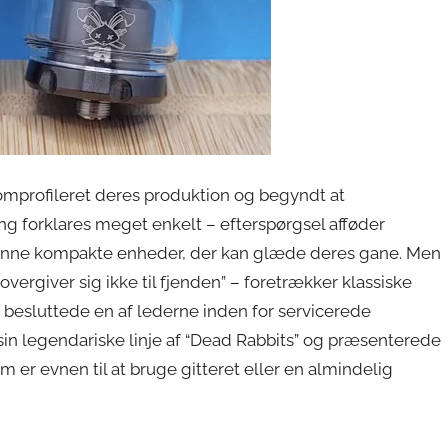
 omprofileret deres produktion og begyndt at
 forklares meget enkelt – efterspørgsel afføder
danne kompakte enheder, der kan glæde deres gane. Men
overgiver sig ikke til fjenden” – foretrækker klassiske
m besluttede en af lederne inden for servicerede
 sin legendariske linje af “Dead Rabbits” og præsenterede
 er evnen til at bruge gitteret eller en almindelig