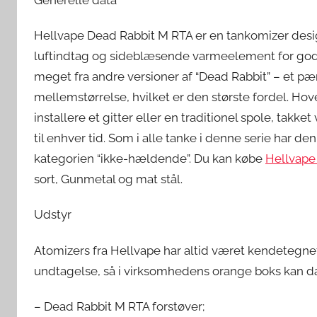
Hellvape Dead Rabbit M RTA er en tankomizer designe
luftindtag og sideblæsende varmeelement for god s
meget fra andre versioner af “Dead Rabbit” – et p
mellemstørrelse, hvilket er den største fordel. Hov
installere et gitter eller en traditionel spole, ta
til enhver tid. Som i alle tanke i denne serie har de
kategorien “ikke-hældende”. Du kan købe
Hellvape
sort, Gunmetal og mat stål.
Udstyr
Atomizers fra Hellvape har altid været kendetegn
undtagelse, så i virksomhedens orange boks kan d
– Dead Rabbit M RTA forstøver;