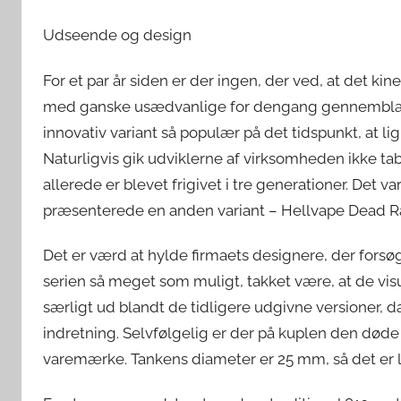
Udseende og design
For et par år siden er der ingen, der ved, at det k
med ganske usædvanlige for dengang gennemblæsn
innovativ variant så populær på det tidspunkt, at l
Naturligvis gik udviklerne af virksomheden ikke ta
allerede er blevet frigivet i tre generationer. Det v
præsenterede en anden variant – Hellvape Dead Ra
Det er værd at hylde firmaets designere, der forsø
serien så meget som muligt, takket være, at de visu
særligt ud blandt de tidligere udgivne versioner,
indretning. Selvfølgelig er der på kuplen den døde
varemærke. Tankens diameter er 25 mm, så det er 