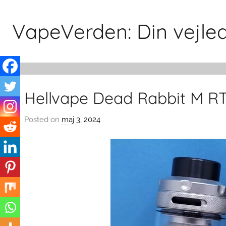
Skip
to
VapeVerden: Din vejledn
content
Hellvape Dead Rabbit M R
Posted on
maj 3, 2024
b
y
v
a
p
e
v
e
r