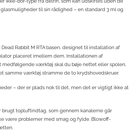
er ikke-bor-type fra delrin, som kan udskiftes uden de
 glasmuligheder til sin rådighed – en standard 3 ml og
 Dead Rabbit M RTA basen, designet til installation af
lator placeret imellem dem. Installationen af
medfølgende værktøj skal du bøje nettet eller spolen,
 det samme værktøj stramme de to krydshovedskruer.
der – der er plads nok til det, men det er vigtigt ikke at
er brugt topluftindtag, som gennem kanalerne går
l ikke være problemer med smag og fylde. Blowoff-
ætten.