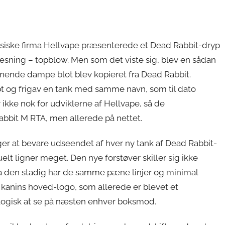
inesiske firma Hellvape præsenterede et Dead Rabbit-dryp
ing – topblow. Men som det viste sig, blev en sådan
ignende dampe blot blev kopieret fra Dead Rabbit.
bt og frigav en tank med samme navn, som til dato
ar ikke nok for udviklerne af Hellvape, så de
bbit M RTA, men allerede på nettet.
ger at bevare udseendet af hver ny tank af Dead Rabbit-
elt ligner meget. Den nye forstøver skiller sig ikke
 da den stadig har de samme pæne linjer og minimal
 kanins hoved-logo, som allerede er blevet et
logisk at se på næsten enhver boksmod.