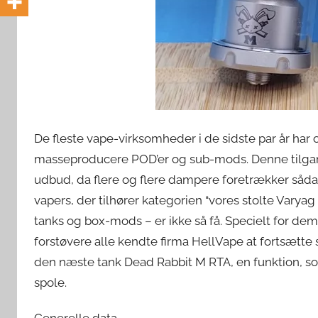
d
e
n
De fleste vape-virksomheder i de sidste par år har
masseproducere POD’er og sub-mods. Denne tilgang
udbud, da flere og flere dampere foretrækker så
vapers, der tilhører kategorien “vores stolte Varyag 
tanks og box-mods – er ikke så få. Specielt for de
forstøvere alle kendte firma HellVape at fortsætte
den næste tank Dead Rabbit M RTA, en funktion, som
spole.
Generelle data