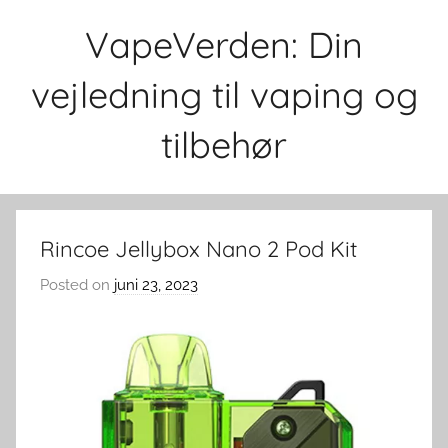
Skip
VapeVerden: Din
to
content
vejledning til vaping og
tilbehør
Rincoe Jellybox Nano 2 Pod Kit
Posted on
juni 23, 2023
b
y
v
a
p
e
v