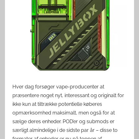
e
r
d
e
n
Hver dag forsøger vape-producenter at
præsentere noget nyt, interessant og originalt for
ikke kun at tiltrække potentielle køberes
opmærksomhed maksimalt, men også for at
sælge deres enheder. POD’er og submods er
særligt almindelige i de sidste par år – disse to
formater af enheder er nu på toppen af