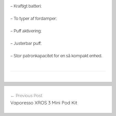
– Kraftigt batteri;
– To typer af fordamper;
– Puff aktivering;
– Justerbar puff;
– Stor patronkapacitet for en så kompakt enhed.
K
Indlægsnavigation
i
Previous Post
t
Vaporesso XROS 3 Mini Pod Kit
s
–