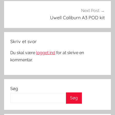
V
a
Next Post
p
Uwell Caliburn A3 POD kit
i
n
g
Skriv et svar
i
D
Du skal være
logget ind
for at skrive en
a
kommentar.
n
m
a
r
Søg
k
,
Søg
P
o