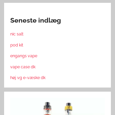
,
V
a
Seneste indlæg
p
i
n
nic salt
g
pod kit
i
D
engangs vape
a
vape case dk
n
m
høj vg e-væske dk
a
r
k