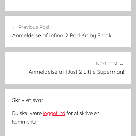
E
Indlægsnavigation
-
Previous Post
v
Anmeldelse af Infinix 2 Pod Kit by Smok
æ
s
k
e
Next Post
r
Anmeldelse af IJust 2 Little Superman!
Skriv et svar
Du skal være
logget ind
for at skrive en
kommentar.