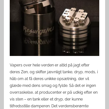
v
e
r
d
e
n
Vapers over hele verden er altid på jagt efter
deres Zen, og skifter jævnligt tanke, dryp, mods, i
håb om at få deres unikke opsætning, der vil
glæde med dens smag og fylde. Så det er ingen
overraskelse, at producenter er på udkig efter en
vis sten – en tank eller et dryp, der kunne
tilfredsstille damperen. Det verdensberømte