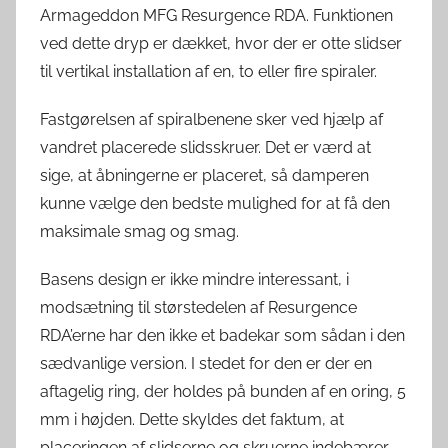
Armageddon MFG Resurgence RDA. Funktionen
ved dette dryp er dækket, hvor der er otte slidser
til vertikal installation af en, to eller fire spiraler.
Fastgørelsen af ​​spiralbenene sker ved hjælp af
vandret placerede slidsskruer. Det er værd at
sige, at åbningerne er placeret, så damperen
kunne vælge den bedste mulighed for at få den
maksimale smag og smag.
Basens design er ikke mindre interessant, i
modsætning til størstedelen af ​​Resurgence
RDA’erne har den ikke et badekar som sådan i den
sædvanlige version. I stedet for den er der en
aftagelig ring, der holdes på bunden af ​​en oring, 5
mm i højden. Dette skyldes det faktum, at
placeringen af ​​slidserne og skruerne indebærer