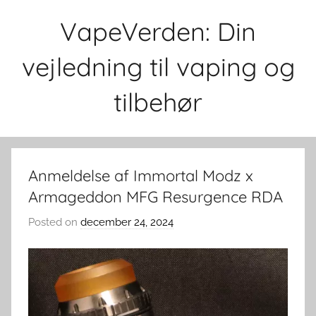
Skip
VapeVerden: Din
to
content
vejledning til vaping og
tilbehør
Anmeldelse af Immortal Modz x
Armageddon MFG Resurgence RDA
Posted on
december 24, 2024
b
y
v
a
p
e