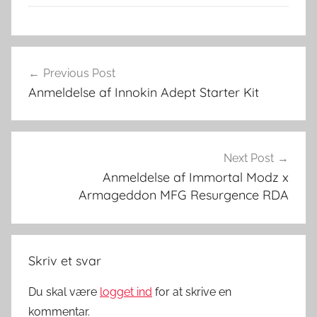
K
Indlægsnavigation
i
Previous Post
t
Anmeldelse af Innokin Adept Starter Kit
s
–
V
a
Next Post
p
Anmeldelse af Immortal Modz x
i
Armageddon MFG Resurgence RDA
n
g
i
Skriv et svar
D
a
Du skal være
logget ind
for at skrive en
n
kommentar.