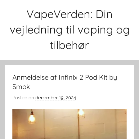
Skip
VapeVerden: Din
to
content
vejledning til vaping og
tilbehør
Anmeldelse af Infinix 2 Pod Kit by
Smok
Posted on
december 19, 2024
b
y
v
a
p
e