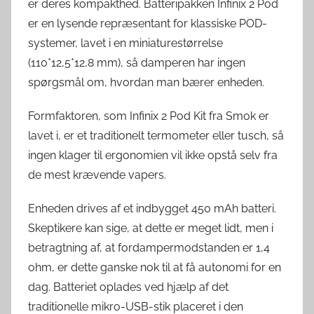
er deres kompakthed. Batteripakken Infinix 2 Pod
er en lysende repræsentant for klassiske POD-
systemer, lavet i en miniaturestørrelse
(110*12,5*12,8 mm), så damperen har ingen
spørgsmål om, hvordan man bærer enheden.
Formfaktoren, som Infinix 2 Pod Kit fra Smok er
lavet i, er et traditionelt termometer eller tusch, så
ingen klager til ergonomien vil ikke opstå selv fra
de mest krævende vapers.
Enheden drives af et indbygget 450 mAh batteri.
Skeptikere kan sige, at dette er meget lidt, men i
betragtning af, at fordampermodstanden er 1,4
ohm, er dette ganske nok til at få autonomi for en
dag. Batteriet oplades ved hjælp af det
traditionelle mikro-USB-stik placeret i den