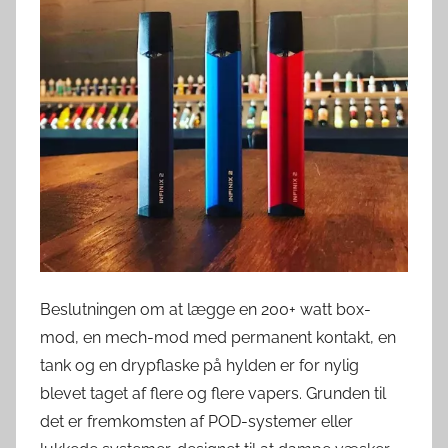
v
e
r
d
e
n
Beslutningen om at lægge en 200+ watt box-
mod, en mech-mod med permanent kontakt, en
tank og en drypflaske på hylden er for nylig
blevet taget af flere og flere vapers. Grunden til
det er fremkomsten af ​​POD-systemer eller